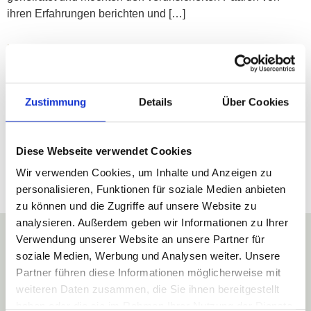
ihren Erfahrungen berichten und […]
Hochzeit & Corona – was tun?
Social Distancing, Maskenpflicht & Co. machen es den
Zustimmung
Details
Über Cookies
Brautpaaren ganz schön schwierig, in Zeiten von Corona
unbeschwert ihre Hochzeit planen zu können. Als
Dienstleister haben wir im Corona Jahr 2020 natürlich auch
Diese Webseite verwendet Cookies
um die Durchführung der Hochzeiten gebangt und waren
Wir verwenden Cookies, um Inhalte und Anzeigen zu
überrascht, wieviele Paare sich im Sommer unter dem Motto
personalisieren, Funktionen für soziale Medien anbieten
„Das Glück belohnt die Mutigen“ für […]
zu können und die Zugriffe auf unsere Website zu
analysieren. Außerdem geben wir Informationen zu Ihrer
Verwendung unserer Website an unsere Partner für
soziale Medien, Werbung und Analysen weiter. Unsere
Partner führen diese Informationen möglicherweise mit
weiteren Daten zusammen, die Sie ihnen bereitgestellt
haben oder die sie im Rahmen Ihrer Nutzung der Dienste