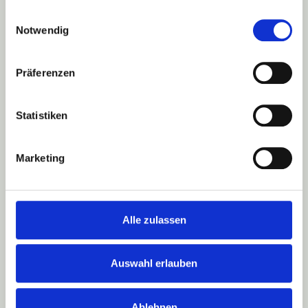
gesammelt haben.
Einwilligungsauswahl
+41 (0)79 639 67 98
Notwendig
booking@marry-you.ch
Fabrikstrasse 11, 2543 Lengnau
Präferenzen
Statistiken
FREIE
FREIE REDNER
HOCHZEITS-MUSIK
ZEREMONIEN
Jasmin
Wedding Voice
Marketing
Freie Trauung
Claudia
DJ Nerds
Freie Hochzeit
Beth
Freie Taufe
Mike
Alle zulassen
Wichtiges Erlebnis
Carina
Freie Trauung
Michael
Auswahl erlauben
Rituale
Laura
Karin
Ablehnen